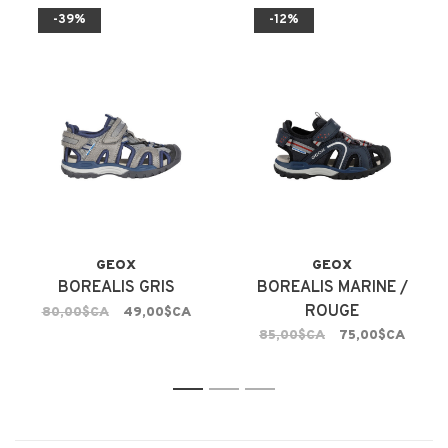
-39%
-12%
GEOX
GEOX
BOREALIS GRIS
BOREALIS MARINE /
ROUGE
80,00$CA
49,00$CA
85,00$CA
75,00$CA
1
2
3