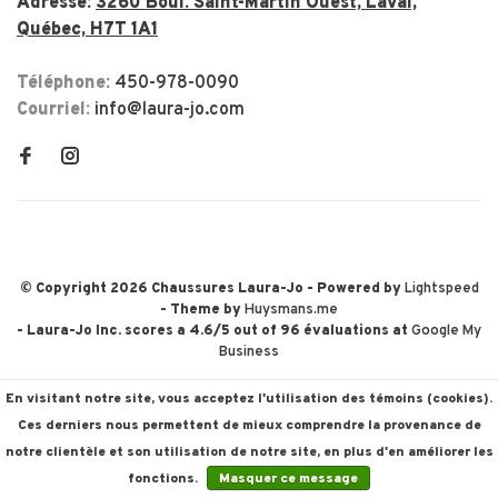
Adresse:
3260 Boul. Saint-Martin Ouest, Laval,
Québec, H7T 1A1
Téléphone:
450-978-0090
Courriel:
info@laura-jo.com
© Copyright 2026 Chaussures Laura-Jo
- Powered by
Lightspeed
- Theme by
Huysmans.me
-
Laura-Jo Inc.
scores a
4.6
/
5
out of
96
évaluations at
Google My
Business
En visitant notre site, vous acceptez l'utilisation des témoins (cookies).
Ces derniers nous permettent de mieux comprendre la provenance de
notre clientèle et son utilisation de notre site, en plus d'en améliorer les
fonctions.
Masquer ce message