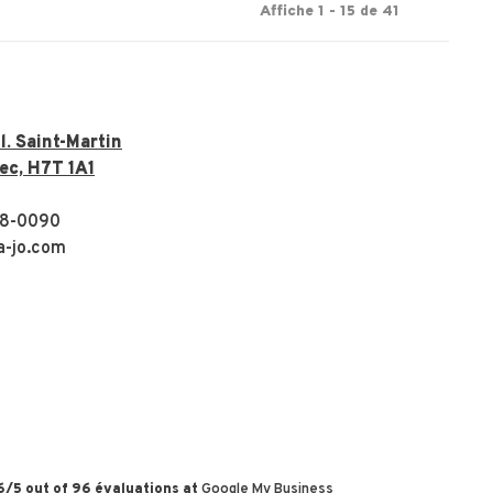
Affiche 1 - 15 de 41
. Saint-Martin
ec, H7T 1A1
8-0090
a-jo.com
6
/
5
out of
96
évaluations at
Google My Business