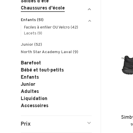
Soldes d'été
Chaussures d'école
Enfants
(51)
Faciles à enfiler OU Velcro
(42)
Lacets
(9)
Junior
(52)
North Star Academy Laval
(9)
Barefoot
Bébé et tout-petits
Enfants
Junior
Adultes
Liquidation
Accessoires
Simby
Prix
9