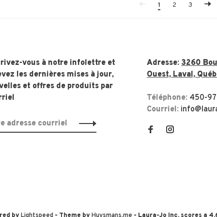
1
2
3
rivez-vous à notre infolettre et
Adresse:
3260 Boul
vez les dernières mises à jour,
Ouest, Laval, Québ
elles et offres de produits par
riel
Téléphone:
450-97
Courriel:
info@laur
red by
Lightspeed
- Theme by
Huysmans.me
-
Laura-Jo Inc.
scores a
4.