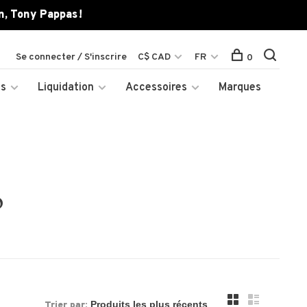
n, Tony Pappas !
Se connecter / S'inscrire
C$ CAD
FR
0
es
Liquidation
Accessoires
Marques
o
Trier par: