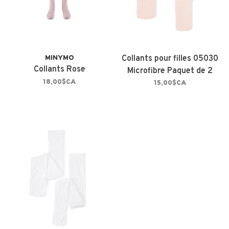
MINYMO
Collants pour filles 05030
Collants Rose
Microfibre Paquet de 2
18,00$CA
paires Rose
15,00$CA