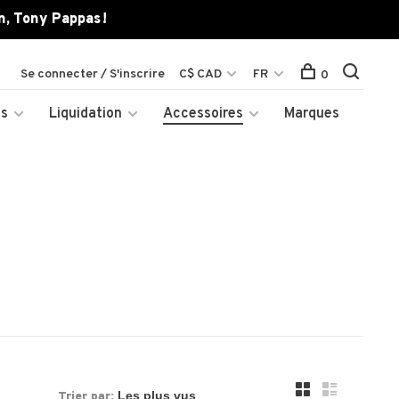
n, Tony Pappas !
Se connecter / S'inscrire
C$ CAD
FR
0
es
Liquidation
Accessoires
Marques
Trier par: