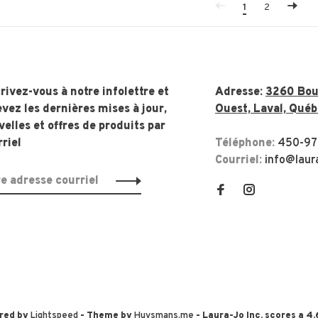
1
2
rivez-vous à notre infolettre et
Adresse:
3260 Boul
vez les dernières mises à jour,
Ouest, Laval, Québ
elles et offres de produits par
riel
Téléphone:
450-97
Courriel:
info@laur
red by
Lightspeed
- Theme by
Huysmans.me
-
Laura-Jo Inc.
scores a
4.