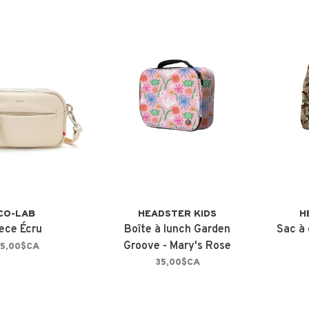
CO-LAB
HEADSTER KIDS
H
ece Écru
Boîte à lunch Garden
Sac à 
Groove - Mary's Rose
5,00$CA
35,00$CA