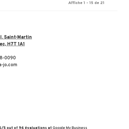
Affiche 1 - 15 de 21
. Saint-Martin
ec, H7T 1A1
8-0090
a-jo.com
6
/
5
out of
96
évaluations at
Google My Business