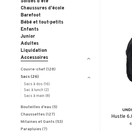
Soldes d'été
Chaussures d'école
Barefoot
Bébé et tout-petits
Enfants
Junior
Adultes
Liquidation
Accessoires
Couvre-chef
(128)
Sacs
(26)
Sacs à dos
(16)
Sac à lunch
(2)
Sacs à main
(8)
Bouteilles d’eau
(5)
UND
Chaussettes
(127)
Hustle 6
Mitaines et Gants
(53)
6
Parapluies
(7)